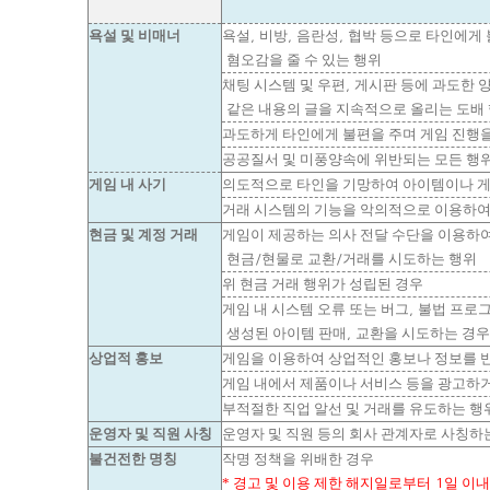
욕설 및 비매너
욕설
비방
음란성
협박 등으로 타인에게
,
,
,
혐오감을 줄 수 있는 행위
채팅 시스템 및 우편
게시판 등에 과도한 
,
같은 내용의 글을 지속적으로 올리는 도배
과도하게 타인에게 불편을 주며 게임 진행
공공질서 및 미풍양속에 위반되는 모든 행
게임 내 사기
의도적으로 타인을 기망하여 아이템이나 게
거래 시스템의 기능을 악의적으로 이용하여
현금 및 계정 거래
게임이 제공하는 의사 전달 수단을 이용하
현금
현물로 교환
거래를 시도하는 행위
/
/
위 현금 거래 행위가 성립된 경우
게임 내 시스템 오류 또는 버그
불법 프로
,
생성된 아이템 판매
교환을 시도하는 경우
,
상업적 홍보
게임을 이용하여 상업적인 홍보나 정보를 
게임 내에서 제품이나 서비스 등을 광고하
부적절한 직업 알선 및 거래를 유도하는 행
운영자 및 직원 사칭
운영자 및 직원 등의 회사 관계자로 사칭하
불건전한 명칭
작명 정책을 위배한 경우
*
경고 및 이용 제한 해지일로부터
일 이내
1