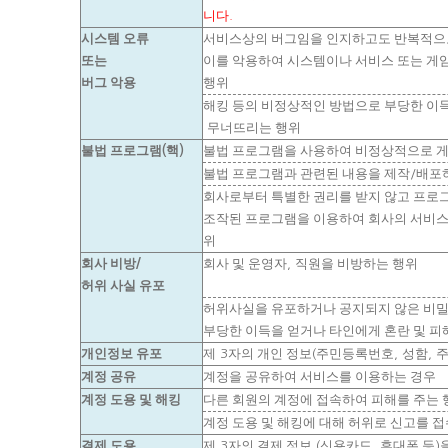
니다
.
시스템 오류
서비스상의 버그임을 인지하고도 반복적으
또는
이를 악용하여 시스템이나 서비스 또는 게
버그 악용
행위
해킹 등의 비정상적인 방법으로 부당한 이
무너뜨리는 행위
불법 프로그램
핵
불법 프로그램을 사용하여 비정상적으로 게
(
)
불법 프로그램과 관련된 내용을 제작
배포
/
회사로부터 특별한 권리를 받지 않고 프로
조작된 프로그램을 이용하여 회사의 서비스
위
회사 비방
회사 및 운영자
직원을 비방하는 행위
/
,
허위 사실 유포
허위사실을 유포하거나 공지되지 않은 비밀
부당한 이득을 얻거나 타인에게 혼란 및 피
개인정보 유포
제
자의 개인 정보
주민등록번호
성함
주
3
(
,
,
계정 공유
계정을 공유하여 서비스를 이용하는 경우
계정 도용 및 해킹
다른 회원의 계정에 접속하여 피해를 주는 
계정 도용 및 해킹에 대해 허위로 신고를 
결제 도용
제
자의 결제 정보
신용카드
휴대폰 등
3
(
,
)