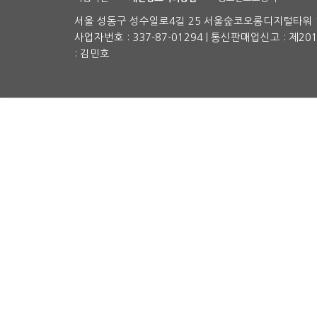
서울 성동구 성수일로4길 25 서울숲코오롱디지털타워 1차
사업자번호 : 337-87-01294 | 통신판매업신고 : 제2
: 김민호