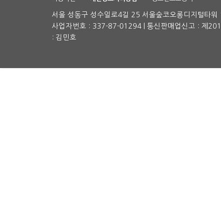
서울 성동구 성수일로4길 25 서울숲코오롱디지털타워 1차
사업자번호 : 337-87-01294 | 통신판매업신고 : 제2
: 김민호