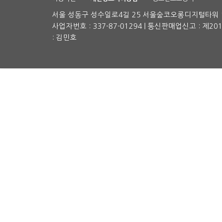
서울 성동구 성수일로4길 25 서울숲코오롱디지털타워 1차
사업자번호 : 337-87-01294 | 통신판매업신고 : 제2
: 김민호