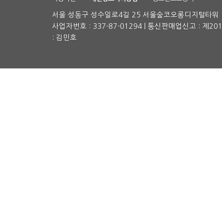
서울 성동구 성수일로4길 25 서울숲코오롱디지털타워 1차
사업자번호 : 337-87-01294 | 통신판매업신고 : 제2
: 김민호