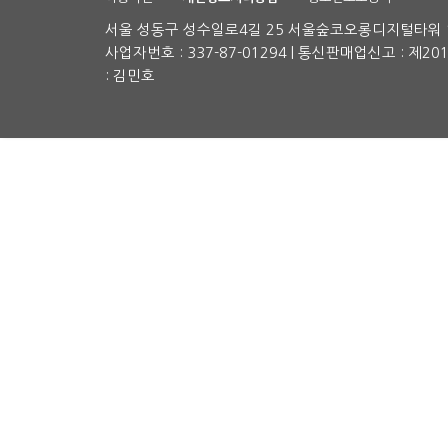
서울 성동구 성수일로4길 25 서울숲코오롱디지털타워 1차
사업자번호 : 337-87-01294 | 통신판매업신고 : 제2
: 김민호