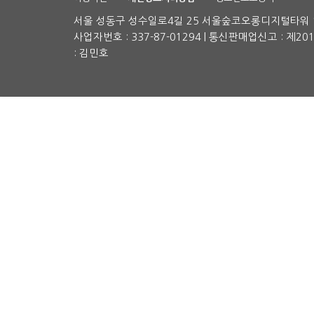
서울 성동구 성수일로4길 25 서울숲코오롱디지털타워 1차
사업자번호 : 337-87-01294 | 통신판매업신고 : 제2
: 김민호