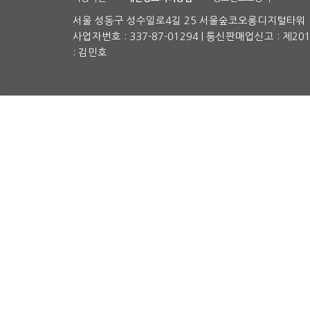
서울 성동구 성수일로4길 25 서울숲코오롱디지털타워 1차
사업자번호 : 337-87-01294 | 통신판매업신고 : 제2
: 김민호