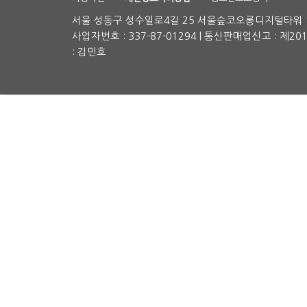
서울 성동구 성수일로4길 25 서울숲코오롱디지털타워 1차
사업자번호 : 337-87-01294 | 통신판매업신고 : 제2
: 김민호