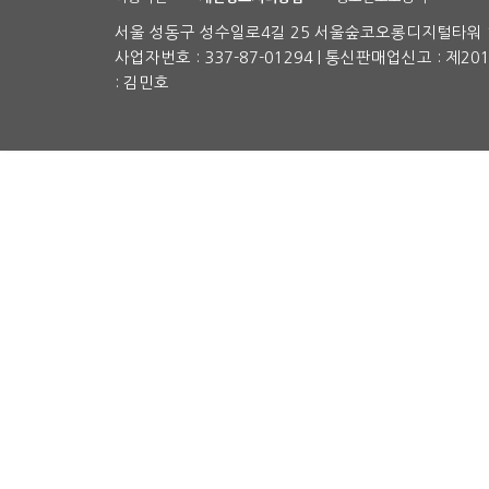
서울 성동구 성수일로4길 25 서울숲코오롱디지털타워 1차
사업자번호 : 337-87-01294 | 통신판매업신고 : 제2
: 김민호