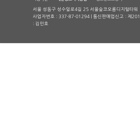
서울 성동구 성수일로4길 25 서울숲코오롱디지털타워 1차
사업자번호 : 337-87-01294 | 통신판매업신고 : 제2
: 김민호